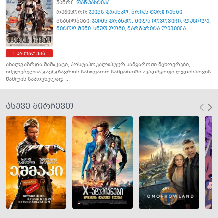
ჟანრი:
ფანტასტიკა
რეჟისორი:
ჯეიმს ფრანკო
,
ბრიუს ტერი ჩუნგი
მსახიობები:
ჯეიმს ფრანკო
,
მილა იოვოვიჩი
,
ლუსი ლუ
,
მეტოდ მენი
,
სნუფ დოგი
,
მარგარიტა ლევიევა ...
პრობლემა
ახალგაზრდა მამაკაცი, პოსტაპოკალიპტურ სამყაროში მცხოვრები,
იძულებულია გაემგზავროს სახიფათო სამყაროში ავადმყოფი დედისათვის
წამლის საპოვნელად ...
ასევე გირჩევთ