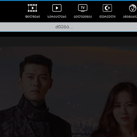
ფილმები
სერიალები
ტელევიზია
თურქული
ანიმაცი
ულად გახმოვანებული
ანიმე
ლერები