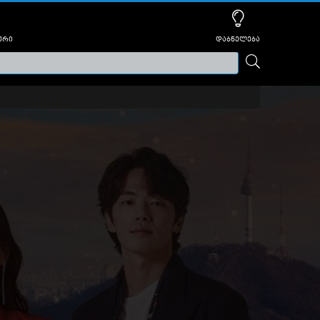
ური
დაბნელება