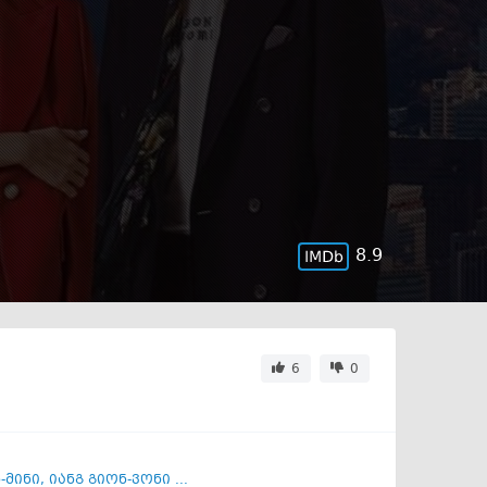
8.9
6
0
-მინი
,
იანგ გიონ-ვონი ...