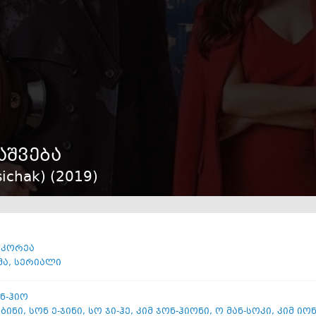
აშვება
ichak) (
2019
)
 კორეა
მა
,
სერიალი
ნ-ჰიო
 ბინი
,
სონ ე-ჯინი
,
სო ჯი-ჰე
,
კიმ ჯონ-ჰიონი
,
ო მან-სოკი
,
კიმ იონ