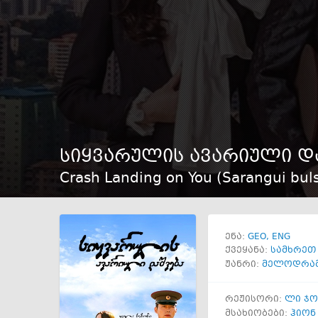
სიყვარულის ავარიული დ
Crash Landing on You (Sarangui buls
GEO
ENG
ენა:
ქვეყანა:
სამხრეთ
ჟანრი:
მელოდრა
რეჟისორი:
ლი ჯო
მსახიობები:
ჰიონ