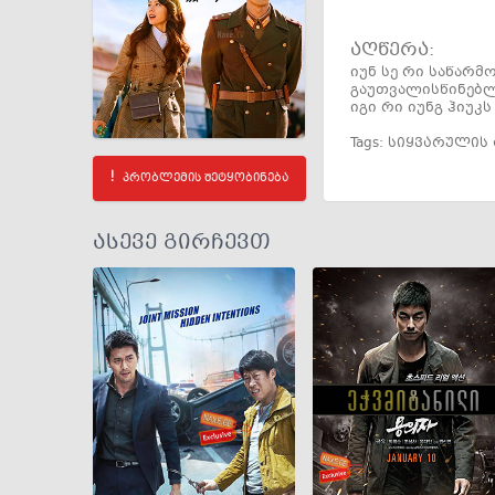
აღწერა:
იუნ სე რი საწარ
გაუთვალისწინებლ
იგი რი იუნგ ჰიუკ
Tags:
სიყვარულის 
პრობლემის შეტყობინება
ასევე გირჩევთ