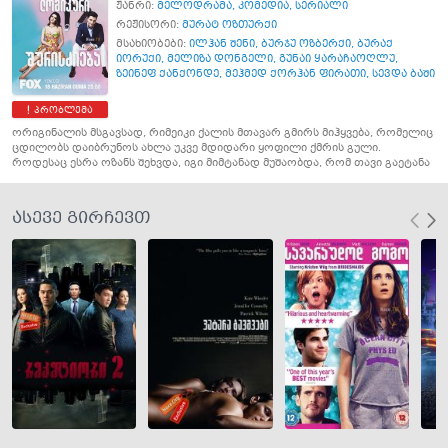
ჟანრი:
მელოდრამა
,
კომედია
,
სერიალი
რეჟისორი:
მურატ ოზთურქი
მსახიობები:
ილჰან შენი
,
ბურჯუ ოზბერქი
,
ბურაქ
იორუქი
,
მელიზა დონგელი
,
გუნაი ყარაჩაოღლუ
,
ზეინეფ ქანქონდე
,
მეჰმედ ქორჰან ფირათი
,
სევდა ბაში
პრობლემა
ორიგინალის მსგავსად, რიმეიკი ქალის მთავარ გმირს მიჰყვება, რომელიც
ცდილობს დაიბრუნოს ახლა უკვე მდიდარი ყოფილი ქმრის გული.
როდესაც ესრა ოზანს შეხვდა, იგი მიმტანად მუშაობდა, რომ თავი გაეტანა
ასევე გირჩევთ