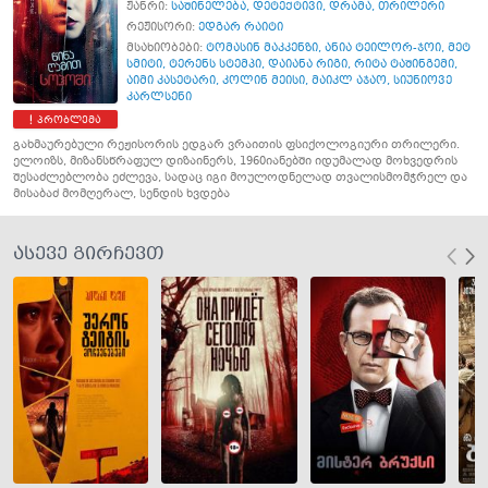
ჟანრი:
საშინელება
,
დეტექტივი
,
დრამა
,
თრილერი
რეჟისორი:
ედგარ რაიტი
მსახიობები:
ტომასინ მაკკენზი
,
ანია ტეილორ-ჯოი
,
მეტ
სმიტი
,
ტერენს სტემპი
,
დაიანა რიგი
,
რიტა ტაშინგემი
,
აიმი კასეტარი
,
კოლინ მეისი
,
მაიკლ აჯაო
,
სიუნიოვე
კარლსენი
პრობლემა
გახმაურებული რეჟისორის ედგარ ვრაითის ფსიქოლოგიური თრილერი.
ელოიზს, მიზანსწრაფულ დიზაინერს, 1960იანებში იდუმალად მოხვედრის
შესაძლებლობა ეძლევა, სადაც იგი მოულოდნელად თვალისმომჭრელ და
მისაბაძ მომღერალ, სენდის ხვდება
ასევე გირჩევთ