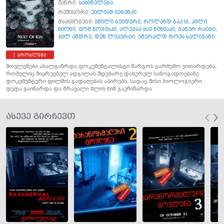
ჟანრი:
საშინელება
რეჟისორი:
უილიამ იუბენკი
მსახიობები:
ემილი ბეიდერი
,
როლანდ ბაკ III
,
კილი
ზიონი
,
ტომ ნოვისკი
,
ალექსა შაე ნიზიაკი
,
განერ რაიტი
,
ჯილ ანდრე
,
დენ ლიპერტი
,
ემერალდ როუს სალივანი
პრობლემა
მოვლენები ახალგაზრდა დოკუმენტალისტი მარგოს გარშემო ვითარდება,
რომელიც მიყრუებულ ადგილას მდებარე დახურულ საზოგადოებაზე
დოკუმენტური ფილმის გადაღებას აპირებს, სადაც მისი ბიოლოგიური
დედა გაიზარდა და მრავალი წლის წინ გაუჩინარდა
ასევე გირჩევთ