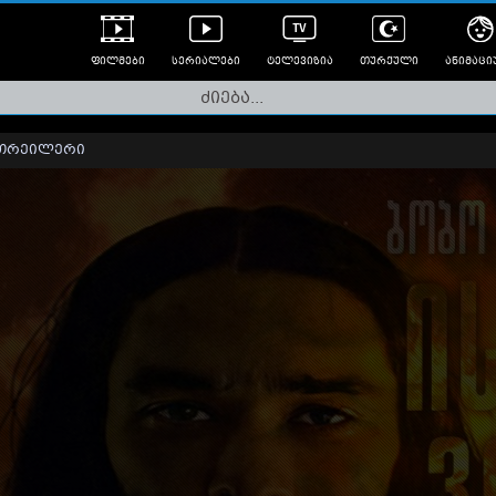
ფილმები
სერიალები
ტელევიზია
თურქული
ანიმაცი
ულად გახმოვანებული
ანიმე
ლერები
თრეილერი