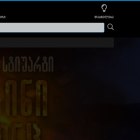
ური
დაბნელება