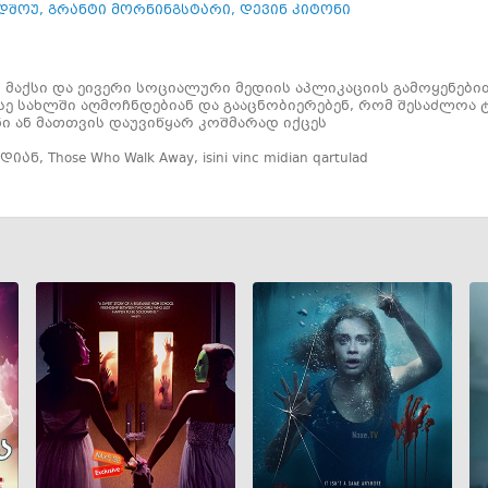
დშოუ
,
გრანტი მორნინგსტარი
,
დევინ კიტონი
ნ მაქსი და ეივერი სოციალური მედიის აპლიკაციის გამოყენებით
სე სახლში აღმოჩნდებიან და გააცნობიერებენ, რომ შესაძლოა 
ი ან მათთვის დაუვიწყარ კოშმარად იქცეს
იდიან
,
Those Who Walk Away
,
isini vinc midian qartulad