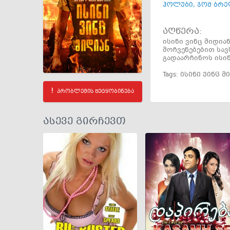
ჰოლუბი
,
ჯოშ ბრე
აღწერა:
ისინი ვინც მიდია
მოჩვენებებით სავ
გადაარჩინოს ისინ
Tags:
ისინი ვინც მ
პრობლემის შეტყობინება
ასევე გირჩევთ