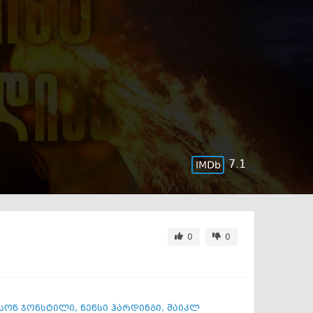
7.1
0
0
სონ ჯონსტილი
,
ნენსი ჰარდინგი
,
მაიკლ