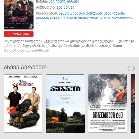
ჟანრი:
სერიალი
,
დრამა
რეჟისორი:
ჯემ ქარჯი
მსახიობები:
აჰმედ მიუმტაზ ტაილანი
,
ეჯემ ოზკაია
,
ბირკან სოკულუ
,
სერაი გიოზლერი
,
დენიზ ჰამზაოღლუ
...
პრობლემა
სიცოცხლის სიმღერა - ყველაფერი ამ ცხოვრებაში გრძელდება ... ეს ამბავი
არის ორი მეგობრის, სალიჰსა და ბაირამის გაცნობის შესახებ. მათი
მეგობრობა და ფირმა და
ასევე გირჩევთ