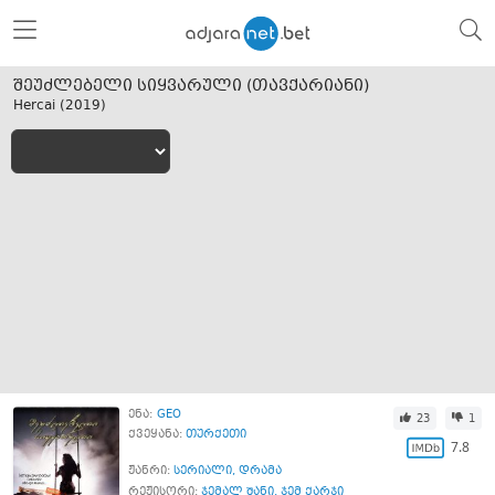
შეუძლებელი სიყვარული (თავქარიანი)
Hercai (
2019
)
ენა:
GEO
23
1
ქვეყანა:
თურქეთი
7.8
ჟანრი:
სერიალი
,
დრამა
რეჟისორი:
ჯემალ შანი
,
ჯემ ქარჯი