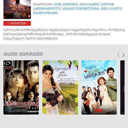
მსახიობები:
აქინ აქინოზიუ
,
ებრუ შაჰინი
,
გულჩინ
სანთირჯიოღლუ
,
სერჰათ თუთუმლუერი
,
აიდა აქსელი
,
მაჯით სონკანი
პრობლემა
სერიალში წარმოდგენილია შეუძლებელი სიყვარულის ისტორია, რომელიც
შურისძიების გრძნობიდან წარმოიშვა...მირანი შემთხვევით თავისი
საგვარეულო მტრის შვილიშვილს
ასევე გირჩევთ