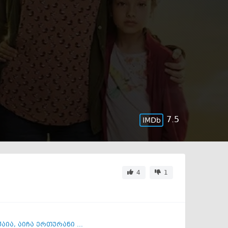
7.5
4
1
ქაია
,
აიჩა ერთურანი ...