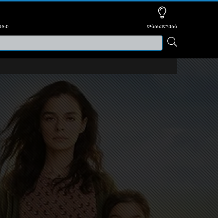
ური
დაბნელება