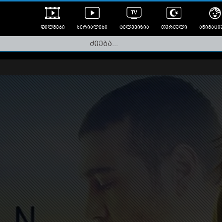
ფილმები
სერიალები
ტელევიზია
თურქული
ანიმაცი
ულად გახმოვანებული
ანიმე
ლერები