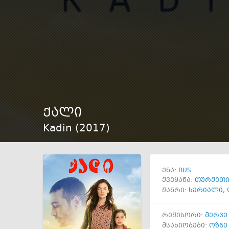
ქალი
Kadin (
2017
)
RUS
ენა:
ქვეყანა:
თურქეთ
ჟანრი:
სერიალი
,
რეჟისორი:
მერვე
მსახიობები:
ოზგე