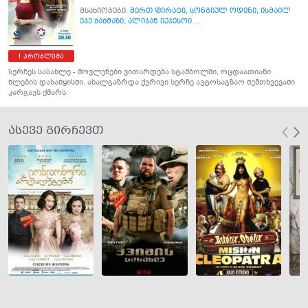
მსახიობები:
მერთ ფირატი
,
სონგიულ ოდენი
,
ისმაილ
ეჯე შაშმაზი
,
ალიჯან იუჯესოი ...
პრობლემა
სერჩეს სასახლე - მოვლენები ვითარდება სტამბოლში, ოცდაათიანი
წლების დასაწყისში. ახალგაზრდა ქვრივი სერჩე ავტოსაგზაო შემთხვევაში
კარგავს ქმარს.
ასევე გირჩევთ