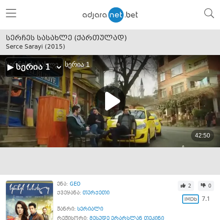
სერჩეს სასახლე (ქართულად)
Serce Sarayi (
2015
)
ენა:
GEO
2
0
ქვეყანა:
თურქეთი
7.1
ჟანრი:
სერიალი
რეჟისორი:
მესუდე ერარსლან თეკინი