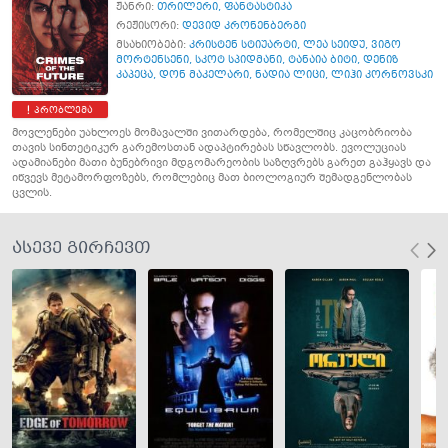
ჟანრი:
თრილერი
,
ფანტასტიკა
რეჟისორი:
დევიდ კრონენბერგი
მსახიობები:
კრისტენ სტიუარტი
,
ლეა სეიდუ
,
ვიგო
მორტენსენი
,
სკოტ სპიდმანი
,
ტანაია ბიტი
,
დენიზ
კაპეცა
,
დონ მაკელარი
,
ნადია ლიცი
,
ლიჰი კორნოვსკი
პრობლემა
მოვლენები უახლოეს მომავალში ვითარდება, რომელშიც კაცობრიობა
თავის სინთეტიკურ გარემოსთან ადაპტირებას სწავლობს. ევოლუციას
ადამიანები მათი ბუნებრივი მდგომარეობის საზღვრებს გარეთ გაჰყავს და
იწვევს მეტამორფოზებს, რომლებიც მათ ბიოლოგიურ შემადგენლობას
ცვლის.
ასევე გირჩევთ