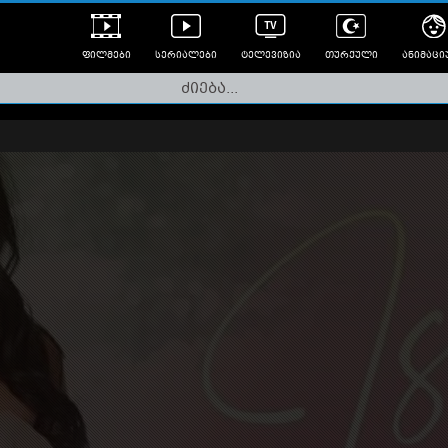
ფილმები
სერიალები
ტელევიზია
თურქული
ანიმაცი
ულად გახმოვანებული
ანიმე
ლერები