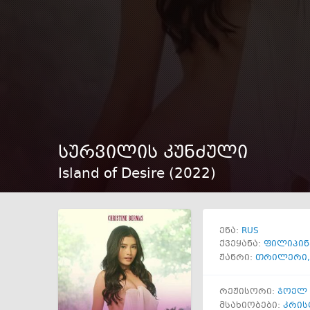
სურვილის კუნძული
Island of Desire (
2022
)
RUS
ენა:
ქვეყანა:
ფილიპინ
ჟანრი:
თრილერი
რეჟისორი:
ჯოელ 
მსახიობები:
კრის