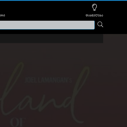
ური
დაბნელება