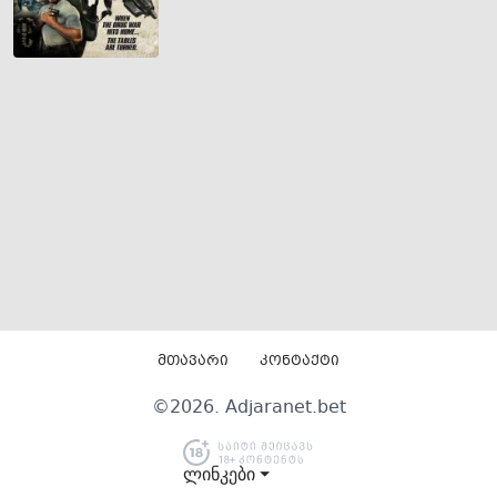
მთავარი
კონტაქტი
©
2026
. Adjaranet.bet
ლინკები ⏷