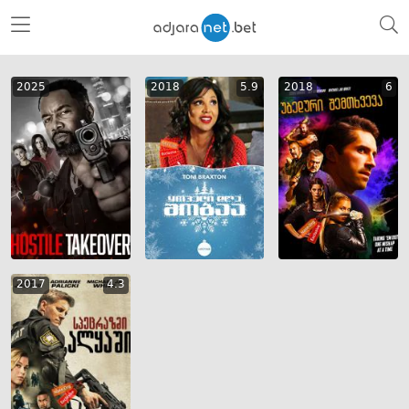
2025
2018
5.9
2018
6
2017
4.3