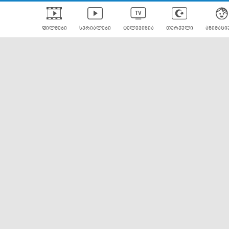
ფილმები
სერიალები
ტელევიზია
თურქული
ანიმაცი
ულად გახმოვანებული
ანიმე
ლერები