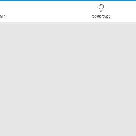
ური
დაბნელება