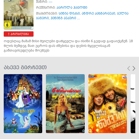
ჟანრი:
---
რეჟისორი:
კაროლა ჰატოფი
მსახიობები:
სინია დიკსი
,
ანდრე კაზმარცუკი
,
ჯულია
ჯაგერი
,
ჰენინგ პეკერი ...
პრობლემა
ოდესღაც მამამ მისი შვილები დაწყევლა და ისინი 6 გედად გადაიქცნენ. 18
წლის შემდეგ მათ უცროს დას ძმებისა და დების წყევლისაგან
განთავისუფლება მოუწევს
ასევე გირჩევთ