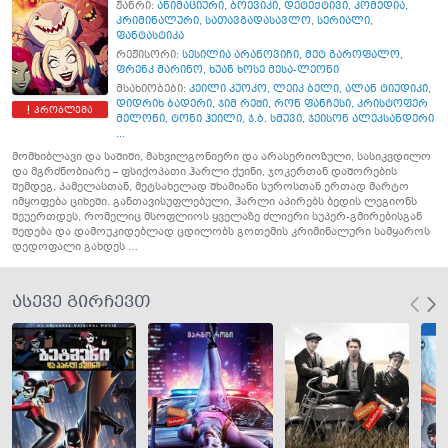
ჟანრი:
ანიმაციური
,
ბოევიკი
,
დეტექტივი
,
კომედია
,
კრიმინალური
,
სათავგადასავლო
,
სერიალი
,
ფანტასტიკა
რეჟისორი:
სესილია არანოვიჩი
,
მეტ გაროფალო
,
ფრენკ მარინო
,
ხუან ხოსე მესა-ლეონი
მსახიობები:
კეილი კუოკო
,
ლეიკ ბელი
,
ალან ტიუდიკი
,
დიდრიხ ბადერი
,
ჯიმ რეში
,
რონ ფანჩესი
,
კრისტოფერ
პრობლემა
მელონი
,
ტონი ჰეილი
,
ჯ.ბ. სმუვი
,
ჯეისონ ალეკსანდერი
...
მომხიბლავი და საშიში, მახვილგონიერი და არასერიოზული, სასიკვდილო
და მგრძნობიარე – ფსიქოპათი ჰარლი ქუინი, ჯოკერთან დაშორების
შემდეგ, პამელასთან, მეტსახელად შხამიანი სუროსთან ერთად მარტო
იმყოფება ციხეში. განთავისუფლებული, ჰარლი აპირებს ბედის ლეგიონს
შეუერთდეს, რომელიც მსოფლიოს ყველაზე ძლიერი სუპერ-გმირებისგან
შედება და დამოუკიდებლად ცდილობს გოთემის კრიმინალური სამყაროს
დედოფალი გახდეს …
ასევე გირჩევთ