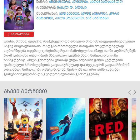
ჟანრი:
ანიმაციური
,
კომედია
,
სათავგადასავლო
რეჟისორი:
მაიკლ დ. ბლეკი
მსახიობები:
ჯეფ ბენეტი
,
ჯოდი ბენსონი
,
კორი
ბერტონი
,
აული კრავალო
,
ჯიმ კამინგსი
პრობლემა
ტიანა, მოანა, ფიფქია, რაპუნცელი და არიელი მიდიან თავგადასავალებით
სავსე მოგზაურობაში, რადგან თითოეული მათგანი მოულოდნელად
აღმოჩნდება იდუმალ ციხესიმაგრეში. ჩამოსვლისთანავე ისინი აღმოაჩენენ,
რომ გასტონი აყალიბებს მზაკვრულ გეგმას მათი სამეფოს ხელში
ჩასაგდებად. ახლა გმირებმა ერთად უნდა იმუშაონ ციხის კედლებში
დამალული პრობლემების გადასაჭრელად და შეეცადონ გადაარჩინონ
თავიანთი სამეფოები გასტონისგან. შეძლებს თუ არა გამბედაობა,
გონებამახვილობა და გუნდური მუშაობა გამარჯვებას?
ასევე გირჩევთ