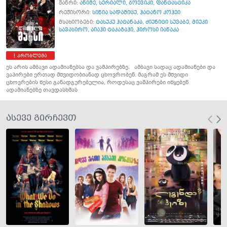
ჟანრი:
ანიმე
,
სერიალი
,
ბოევიკი
,
ფანტასტიკა
რეჟისორი:
სინია სადამიცუ
,
ჰატანო კოჰეი
მსახიობები:
ტასუკუ ჰატანაკა
,
ძიუნიტი სუვაბე
,
მიუკი
სავასირო
,
აიაჰი ტაკაგაჰი
,
ჰიროსი იანაკა
პრობლემა
ეს არის ამბავი ადამიანებსა და ვამპირებზე. ამბავი სადაც ადამიანები და
ვაპირები ერთად მშვიდობიანად ცხოვრობენ. მაგრამ ეს მშვიდი
ცხოვრების წესი განადგურებულია, როდესაც ვამპირები იწყებენ
ადამიანებზე თავდასხმას
ასევე გირჩევთ