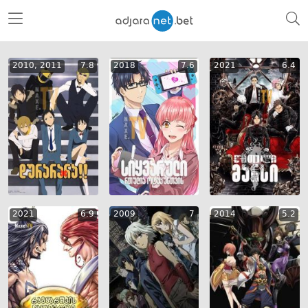
2010
,
2011
7.8
2018
7.6
2021
6.4
2021
6.9
2009
7
2014
5.2