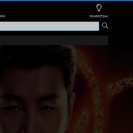
ური
დაბნელება