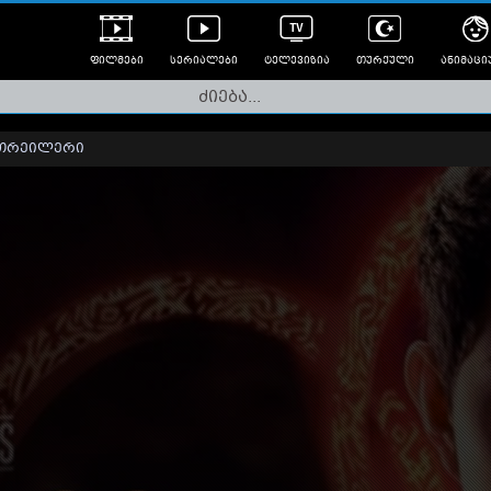
ფილმები
სერიალები
ტელევიზია
თურქული
ანიმაცი
ულად გახმოვანებული
ანიმე
ლერები
თრეილერი