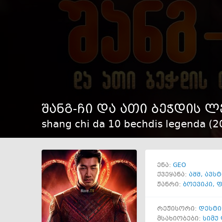
შანგ-ჩი და ათი ბეჭდის 
shang chi da 10 bechdis legenda (
2
GEO
ენა:
ქვეყანა:
აშშ
,
ავს
ჟანრი:
ბოევიკი
,
ფ
რეჟისორი:
დესტი
მსახიობები:
სიმუ