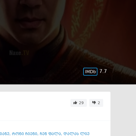
7.7
29
2
იანუ
,
რონი ჩიენი
,
ჩენ ფალა
,
დალას ლიუ