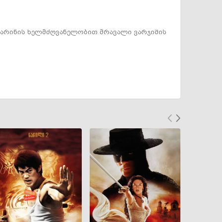
ანდარინის ხელმძღვანელობით მრავალი ვარჯიშის