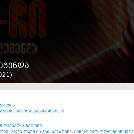
ლეგენდა
021
)
ტრალია
ანტასტიკა
,
სათავგადასავლო
ნ დენიელ კრეტონი
 ლიუ
,
ტონი ლიუნ ჩუ ვაი
,
აქვაფინა
,
მიშელ იეო
,
ფლორიან მუნტ