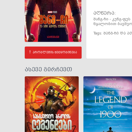
აღწერა:
შანგ-ჩი - კუნგ-ფ
წყალობით ბავშვ
Tags:
შანგ-ჩი და 
პრობლემის შეტყობინება
ასევე გირჩევთ