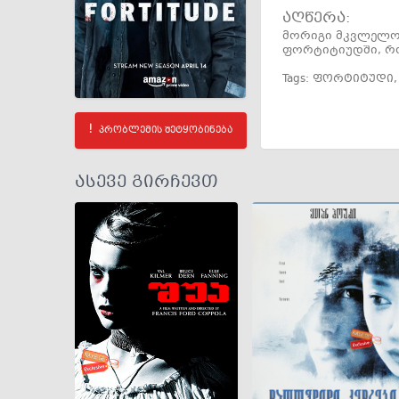
აღწერა:
მორიგი მკვლელობ
ფორტიტიუდში, რო
Tags:
ფორტიტუდი
პრობლემის შეტყობინება
ასევე გირჩევთ