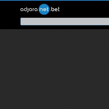
ქართ
თრეი