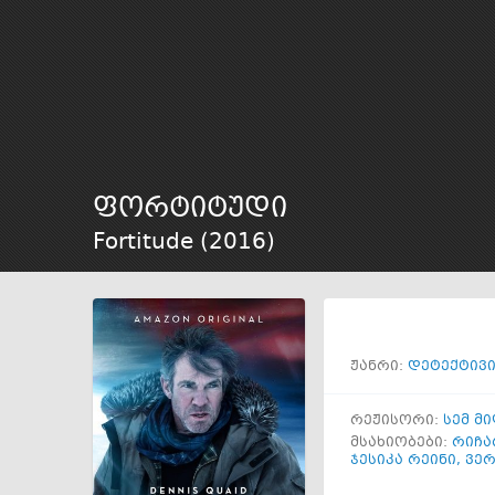
ფორტიტუდი
Fortitude (
2016
)
ჟანრი:
დეტექტივ
რეჟისორი:
სემ მ
მსახიობები:
რიჩა
ჯესიკა რეინი
,
ვერ