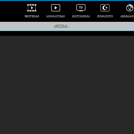
ფილმები
სერიალები
ტელევიზია
თურქული
ანიმაცი
ულად გახმოვანებული
ანიმე
ლერები