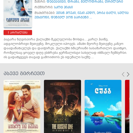
ჟანრი:
დეტექტივი
,
დრამა
,
მელოდრამა
,
თრილერი
რეჟისორი:
სკოტ ჰიკსი
მსახიობები:
ეთან ჰოუკი
,
იუკი კუდო
,
ერიკ ტალი
,
სელია
უესტონი
,
დენიელ ვონ ბარგენი ...
პრობლემა
პატარა ზღვისპირა ქალაქში მკვლელობა მოხდა... კარლ ჰაინე,
ადგილობრივი მეთევზე, მოკლული იპოვეს. ამაში მეორე მეთევზე კაზუო
დაადანაშაულეს და დაიჭირეს. ქალაქში ხმაურიანი სასამართლო დაიწყო,
რომელსაც ყოველ დღე ესწრება ჟურნალისტი სახელად იშმაელ ჩემბერსი.
ის გადაწყვეტს თავად გამოიძიოს ეს იდუმალი საქმე ...
ასევე გირჩევთ