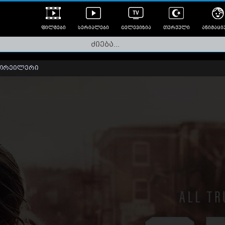
ფილმები
სერიალები
ტელევიზია
თურქული
ანიმაცი
ულად გახმოვანებული
ანიმე
ლერები
თრეილერი