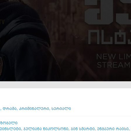
ი
,
დრამა
,
კრიმინალური
,
სერიალი
 ზობელი
 უინსლეტი
,
ჯულიანა ნიკოლსონი
,
ჯინ სმარტი
,
ენგაური რაისი
,