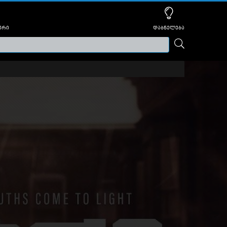
ური
დაბნელება