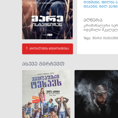
დენმანი
,
ფილის 
ტიპეტი
,
ნილ ჰაფი
აღწერა:
კრიმინალური სერ
იდუმალი მკვლელ
Tags:
მარე ისტაუნ
პრობლემის შეტყობინება
ასევე გირჩევთ