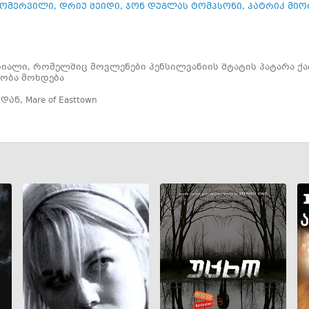
სომერვილი
,
დრიუ შეიდი
,
ჯონ დუგლას ტომპსონი
,
პატრიკ მიო
იალი, რომელშიც მოვლენები პენსილვანიის შტატის პატარა ქალ
ობა მოხდება
იდან
,
Mare of Easttown