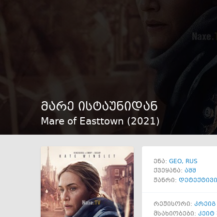
მარე ისტაუნიდან
Mare of Easttown (
2021
)
GEO
RUS
ენა:
ქვეყანა:
აშშ
ჟანრი:
დეტექტივ
რეჟისორი:
კრეიგ
მსახიობები:
კეიტ