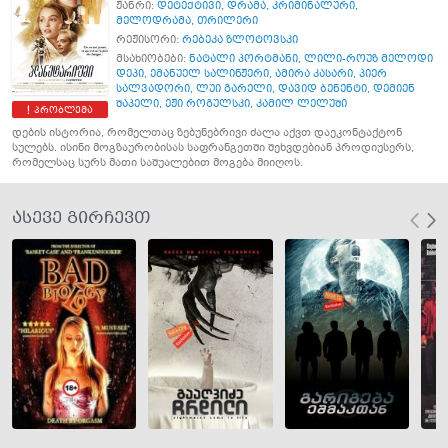
ჟანრი:
დეტექტივი
,
დრამა
,
კრიმინალური
,
მელოდრამა
,
თრილერი
რეჟისორი:
რებეკა ზლოტოვსკი
მსახიობები:
ნატალი პორტმანი
,
ლილი-როუზ მელოდი
დეპი
,
ემანუელ სალინჟერი
,
ამირა კასარი
,
პიერ
სალვადორი
,
ლუი გარელი
,
დავიდ ბენენტი
,
დემიენ
შაპელი
,
ეჟი როგულსკი
,
კამილ ლელუში
პრობლემა
დების ისტორია, რომელთაც ზებუნებრივი ძალა აქვთ დაეკონტაქტონ
სულებს. ისინი მოგზაურობისას საფრანგეთში შეხვდებიან პროდიუსერს,
რომელსაც სურს მათი საშუალებით მოგება მიიღოს.
ასევე გირჩევთ