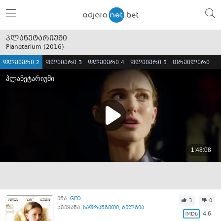
პლანეტარიუმი
Planetarium (
2016
)
ფლეიერი 2
ფლეიერი 3
ფლეიერი 4
ფლეიერი 5
თრეილერი
ენა:
GEO
3
0
ქვეყანა:
საფრანგეთი
,
ბელგია
4.6