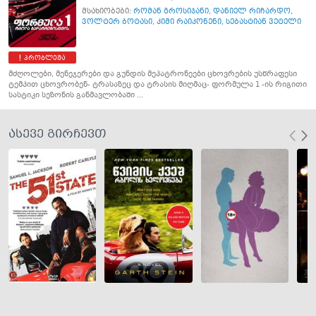
მსახიობები:
რომან გროსიჯანი
,
დანიელ რიჩარდო
,
ვოლტერ ბოტასი
,
კიმი რაიკონენი
,
სებასტიან ვეტელი
პრობლემა
მძღოლები, მენეჯერები და გუნდის მეპატრონეები ცხოვრების უსწრაფესი
ტემპით ცხოვრობენ- ტრასაზეც და ტრასის მიღმაც- ფორმულა 1 -ის რიგითი
სასტიკი სეზონის განმავლობაში ...
ასევე გირჩევთ