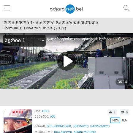
ფორმულა 1: რბოლა გადარჩენისთვის
Formula 1: Drive to Survive (
2019
)
ენა:
GEO
1
0
ქვეყანა:
აშშ
8.6
ჟანრი:
დოკუმენტური
,
სერიალი
,
სპორტული
რეჟისორი:
ნიკ ჰარდი
,
ჯეიმს როუტი