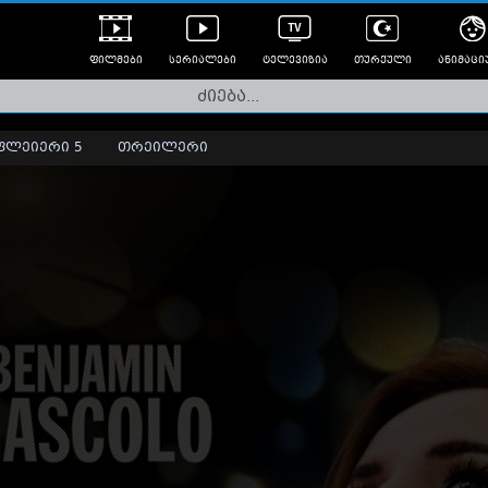
ფილმები
სერიალები
ტელევიზია
თურქული
ანიმაცი
ულად გახმოვანებული
ანიმე
ლერები
ფლეიერი 5
თრეილერი