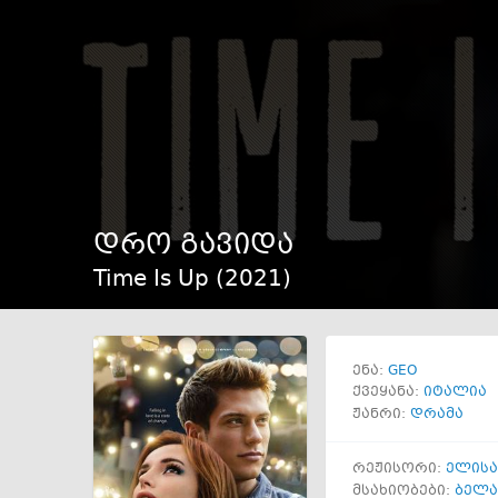
დრო გავიდა
Time Is Up (
2021
)
GEO
ენა:
ქვეყანა:
იტალია
ჟანრი:
დრამა
რეჟისორი:
ელისა
მსახიობები:
ბელა