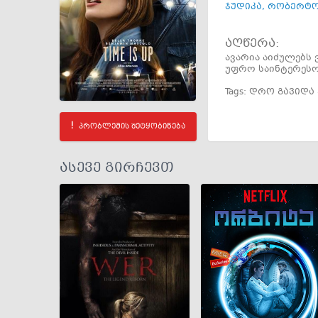
ჯუდიკა
,
რობერტო
აღწერა:
ავარია აიძულებს 
უფრო საინტერესო
Tags:
დრო გავიდა
პრობლემის შეტყობინება
ასევე გირჩევთ