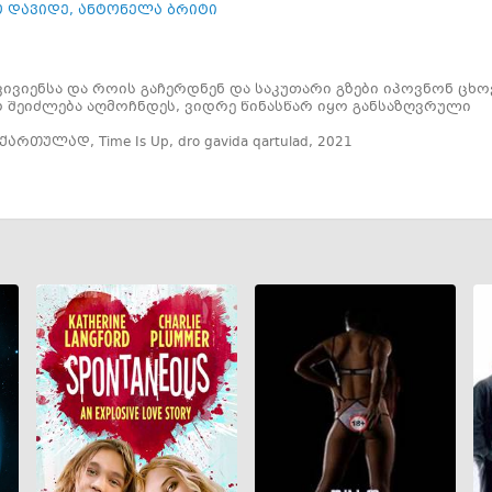
 დავიდე
,
ანტონელა ბრიტი
ვივიენსა და როის გაჩერდნენ და საკუთარი გზები იპოვნონ ცხო
 შეიძლება აღმოჩნდეს, ვიდრე წინასწარ იყო განსაზღვრული
 ქართულად
,
Time Is Up
,
dro gavida qartulad
,
2021