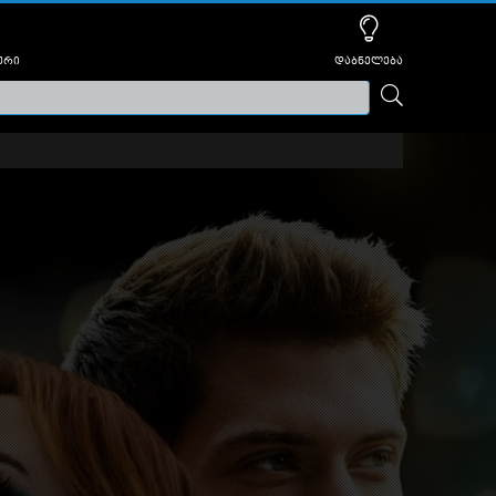
ური
დაბნელება