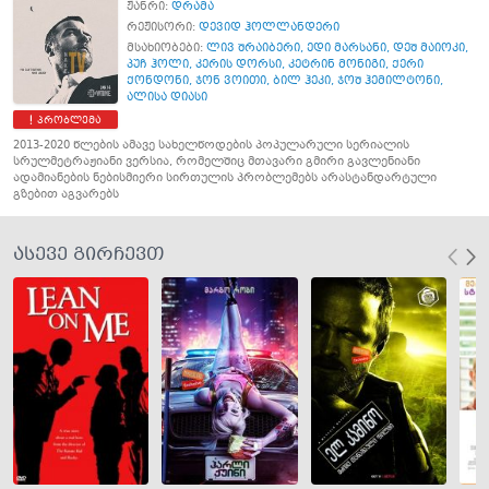
ჟანრი:
დრამა
რეჟისორი:
დევიდ ჰოლლანდერი
მსახიობები:
ლივ შრაიბერი
,
ედი მარსანი
,
დეშ მაიოკი
,
პუჩ ჰოლი
,
კერის დორსი
,
კეტრინ მონიგი
,
ქერი
ქონდონი
,
ჯონ ვოითი
,
ბილ ჰეკი
,
ჯოშ ჰემილტონი
,
ალისა დიასი
პრობლემა
2013-2020 წლების ამავე სახელწოდების პოპულარული სერიალის
სრულმეტრაჟიანი ვერსია, რომელშიც მთავარი გმირი გავლენიანი
ადამიანების ნებისმიერი სირთულის პრობლემებს არასტანდარტული
გზებით აგვარებს
ასევე გირჩევთ