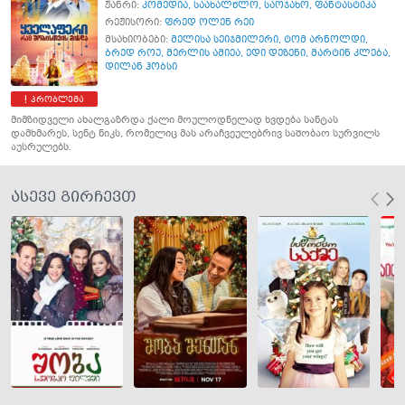
ჟანრი:
კომედია
,
საახალწლო
,
საოჯახო
,
ფანტასტიკა
რეჟისორი:
ფრედ ოლენ რეი
მსახიობები:
მელისა სეიჯმილერი
,
ტომ არნოლდი
,
ბრედ როუ
,
მერლის ამიეა
,
ედი დეზენი
,
მარტინ კლება
,
დილან ჰობსი
პრობლემა
მიმზიდველი ახალგაზრდა ქალი მოულოდნელად ხვდება სანტას
დამხმარეს, სენტ ნიკს, რომელიც მას არაჩვეულებრივ საშობაო სურვილს
აუსრულებს.
ასევე გირჩევთ