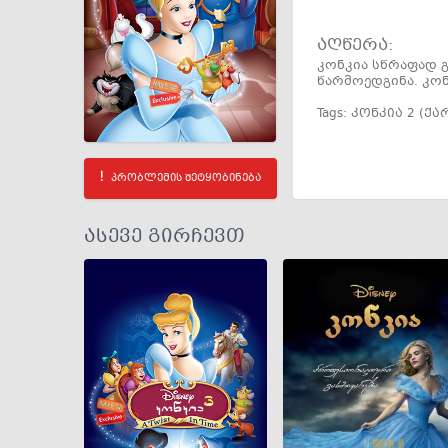
აღწერა:
კონკია სწრაფად გ
წარმოედგინა. კო
Tags:
კონკია 2 (ქ
პრობლემის შეტყობინება
ასევე გირჩევთ