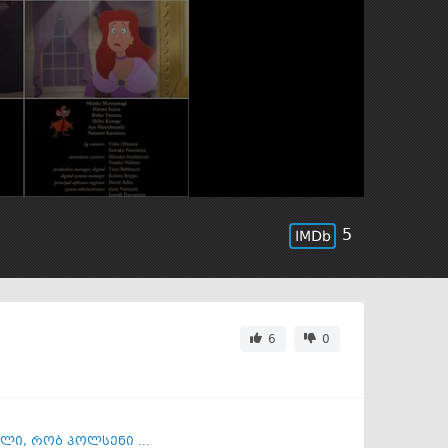
5
6
0
ილი
,
რობ პოლსენი ...