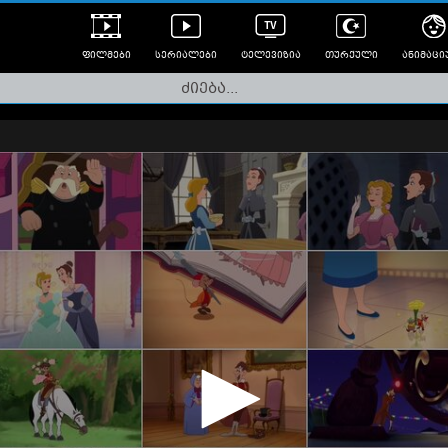
ფილმები
სერიალები
ტელევიზია
თურქული
ანიმაცი
ულად გახმოვანებული
ანიმე
ლერები