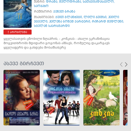
ჟანრი:
დრამა
,
მელოდრამა
,
სათავგადასავლო
,
საოჯახო
რეჟისორი:
ქენეთ ბრანა
მსახიობები:
ქეით ბლანშეტი
,
ლილი ჯეიმსი
,
ჰეილი
ეტველი
,
ჰელენა ბონემ ქარტერი
,
რიჩარდ მედლენი
,
სტელან სკარსგარდი
პრობლემა
ყველასათვის ცნობილი ზღაპრის, - კონკიას - ახალი ეკრანიზაცია
მოგვითხრობს მდიდარი გოგონას ამბავს, რომელიც დაკარგავს
ყველაფერს და გახდება მოსამსახურე
ასევე გირჩევთ