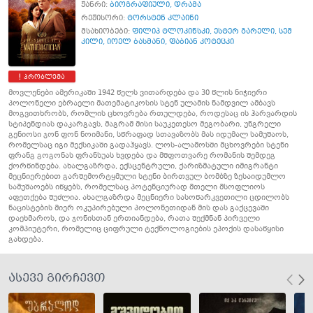
ჟანრი:
ბიოგრაფიული
,
დრამა
რეჟისორი:
ტორსტენ კლაინი
მსახიობები:
ფილიპ ტლოკინსკი
,
ესტერ გარელი
,
სემ
კილი
,
იოელ ბასმანი
,
ფაბიან კოტეცკი
პრობლემა
მოვლენები ამერიკაში 1942 წელს ვითარდება და 30 წლის ნიჭიერი
პოლონელი ებრაელი მათემატიკოსის სტენ ულამის ნამდვილ ამბავს
მოგვითხრობს, რომლის ცხოვრება რთულდება, როდესაც ის ჰარვარდის
სტიპენდიას დაკარგავს, მაგრამ მისი საუკეთესო მეგობარი, უნგრელი
გენიოსი ჯონ ფონ ნოიმანი, სწრაფად სთავაზობს მას იდუმალ სამუშაოს,
რომელსაც იგი მექსიკაში გადაჰყავს. ლოს-ალამოსში მცხოვრები სტენი
ფრანგ გოგონას ფრანსუას ხვდება და მშფოთვარე რომანის შემდეგ
ქორწინდება. ახალგაზრდა, ექსცენტრული, ქარიზმატული იმიგრანტი
მეცნიერებით გარშემორტყმული სტენი ბირთვულ ბომბზე ზესაიდუმლო
სამუშაოებს იწყებს, რომელსაც პოტენციურად მთელი მსოფლიოს
აფეთქება შუძლია. ახალგაზრდა მეცნიერი სასოწარკვეთილი ცდილობს
ნაცისტების მიერ ოკუპირებული პოლონეთიდან მის დას გაქცევაში
დაეხმაროს, და ჯონისთან ერთიანდება, რათა შექმნან პირველი
კომპიუტერი, რომელიც ციფრული ტექნოლოგიების ეპოქის დასაწყისი
გახდება.
ასევე გირჩევთ