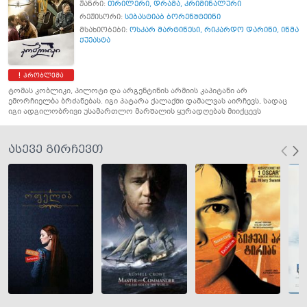
ჟანრი:
თრილერი
,
დრამა
,
კრიმინალური
რეჟისორი:
სებასტიაბ ბორენშტეინი
მსახიობები:
ოსკარ მარტინესი
,
რიკარდო დარინი
,
ინმა
ქუეასტა
პრობლემა
ტომას კობლიკი, პილოტი და არგენტინის არმიის კაპიტანი არ
ემორჩიელბა ბრძანებას. იგი პატარა ქალაქში დამალვას აირჩევს, სადაც
იგი ადგილობრივი უსამართლო მარშალის ყურადღებას მიიქცევს
ასევე გირჩევთ