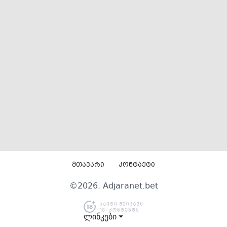
მთავარი
კონტაქტი
©
2026
. Adjaranet.bet
ლინკები ⏷