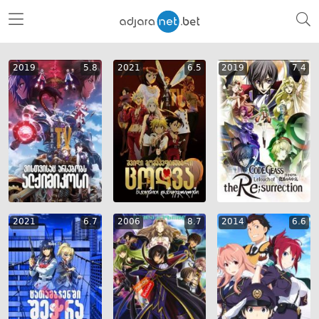
2019
5.8
2021
6.5
2019
7.4
2021
6.7
2006
8.7
2014
6.6