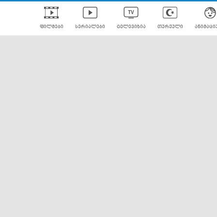
ფილმები
სერიალები
ტელევიზია
თურქული
ანიმაცი
ულად გახმოვანებული
ანიმე
ლერები