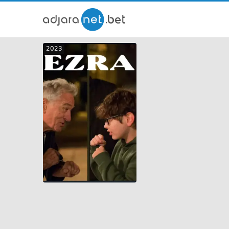
ქართ
2023
თრეი
GEO
ENG
RUS