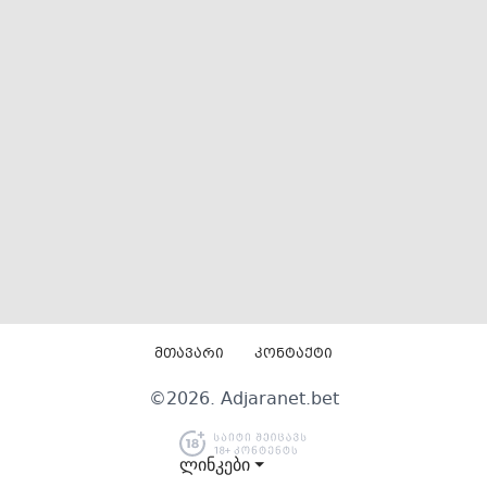
მთავარი
კონტაქტი
©
2026
. Adjaranet.bet
ლინკები ⏷