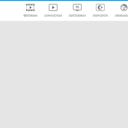
ფილმები
სერიალები
ტელევიზია
თურქული
ანიმაცი
ულად გახმოვანებული
ანიმე
ლერები