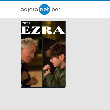
ქართ
2023
თრეი
GEO
ENG
RUS