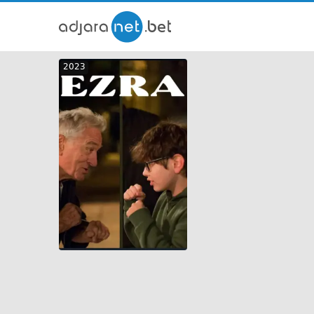
ქართ
2023
თრეი
GEO
ENG
RUS