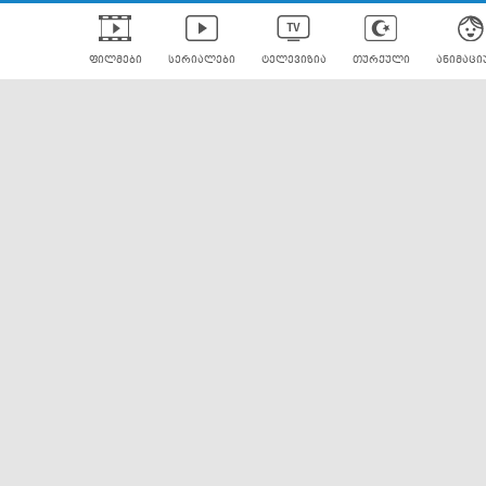
ფილმები
სერიალები
ტელევიზია
თურქული
ანიმაცი
ულად გახმოვანებული
ანიმე
ლერები